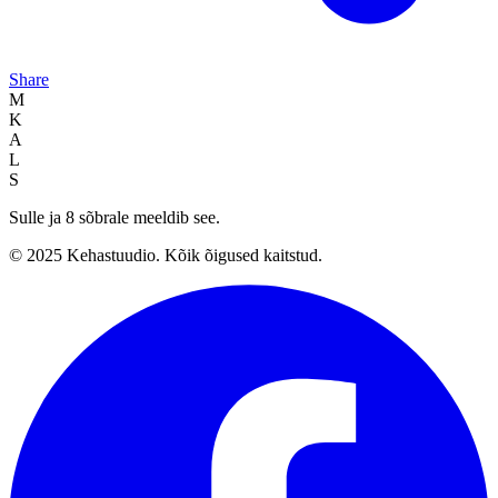
Share
M
K
A
L
S
Sulle ja 8 sõbrale meeldib see.
© 2025 Kehastuudio. Kõik õigused kaitstud.