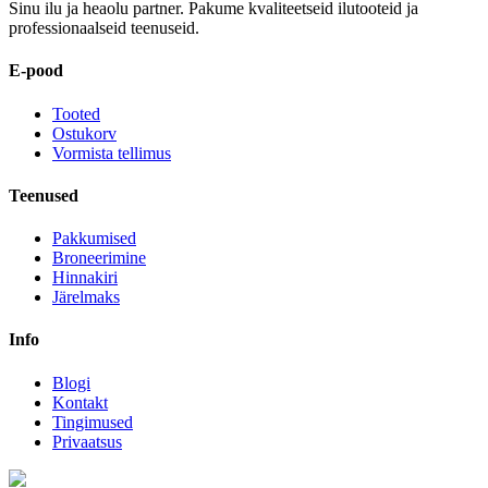
Sinu ilu ja heaolu partner. Pakume kvaliteetseid ilutooteid ja
professionaalseid teenuseid.
E-pood
Tooted
Ostukorv
Vormista tellimus
Teenused
Pakkumised
Broneerimine
Hinnakiri
Järelmaks
Info
Blogi
Kontakt
Tingimused
Privaatsus