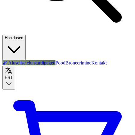
Hooldused
🌿 Aluselise elu stardipakett
Pood
Broneerimine
Kontakt
EST