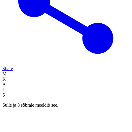
Share
M
K
A
L
S
Sulle ja 8 sõbrale meeldib see.