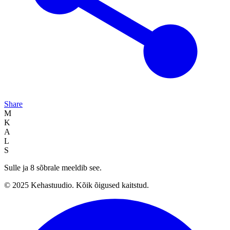
Share
M
K
A
L
S
Sulle ja 8 sõbrale meeldib see.
© 2025 Kehastuudio. Kõik õigused kaitstud.