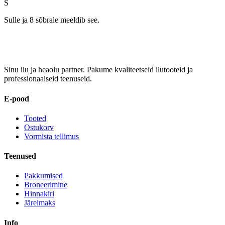
S
Sulle ja 8 sõbrale meeldib see.
Sinu ilu ja heaolu partner. Pakume kvaliteetseid ilutooteid ja
professionaalseid teenuseid.
E-pood
Tooted
Ostukorv
Vormista tellimus
Teenused
Pakkumised
Broneerimine
Hinnakiri
Järelmaks
Info