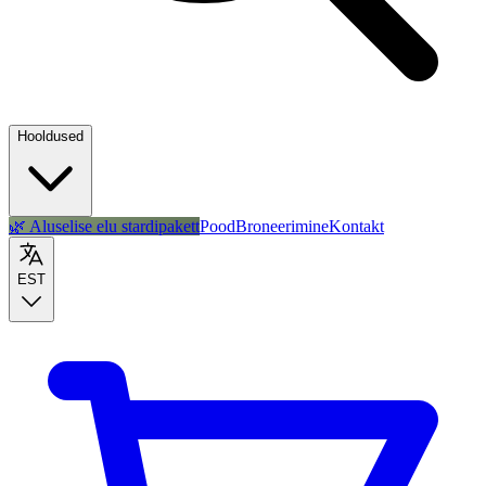
Hooldused
🌿 Aluselise elu stardipakett
Pood
Broneerimine
Kontakt
EST