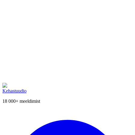
Pood
SOODUSPAKKUMISED
299.00€
Laost otsas
RF-KAVITATSIOON PRO koju
Seadmed
329.00€
EMS Treeningvest
SOODUSPAKKUMISED
Seadmed
1200.00€
🛒 Kiirkorvi
Kehastuudio
18 000+
meeldimist