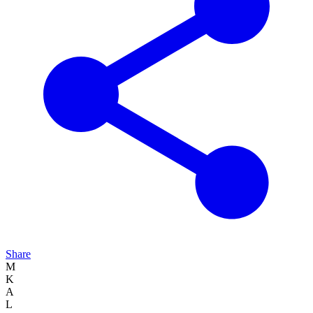
Share
M
K
A
L