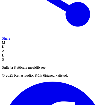
Share
M
K
A
L
S
Sulle ja 8 sõbrale meeldib see.
© 2025 Kehastuudio. Kõik õigused kaitstud.