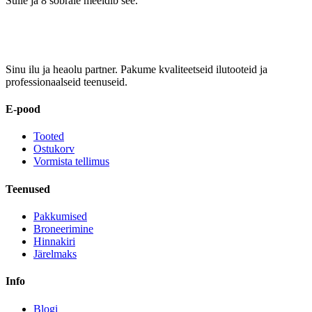
Sulle ja 8 sõbrale meeldib see.
Sinu ilu ja heaolu partner. Pakume kvaliteetseid ilutooteid ja
professionaalseid teenuseid.
E-pood
Tooted
Ostukorv
Vormista tellimus
Teenused
Pakkumised
Broneerimine
Hinnakiri
Järelmaks
Info
Blogi