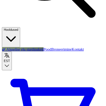
Hooldused
🌿 Aluselise elu stardipakett
Pood
Broneerimine
Kontakt
EST