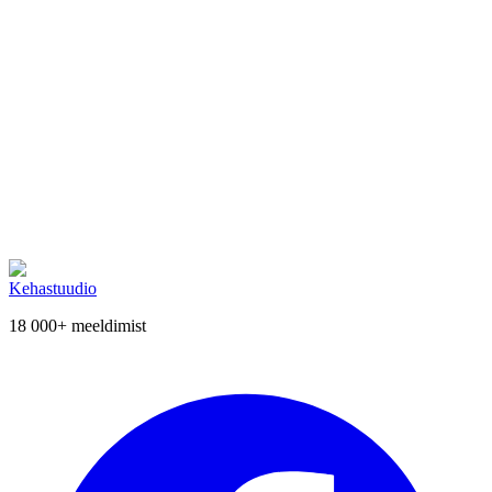
Loe ka LPG-klastrist
→
LPG massaaž: täielik teejuht
→
LPG massaaž Tallinnas
→
LPG massaaži kogemused
Tahad alustada?
Broneeri konsultatsioon ja koostame just sulle sobiva hoolduskava.
Broneeri aeg
Kehastuudio
18 000+
meeldimist