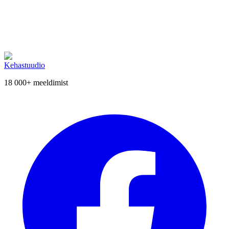
Alusta oma keha transformatsiooni täna!
Cold Lipo Laser on turvaline ja efektiivne viis rasvakoe
vähendamiseks ilma kirurgilise sekkumiseta.
Broneeri aeg
Vaata Cold Lipo + Krüo kombot
Kehastuudio
18 000+
meeldimist