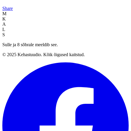
Share
M
K
A
L
S
Sulle ja 8 sõbrale meeldib see.
© 2025 Kehastuudio. Kõik õigused kaitstud.