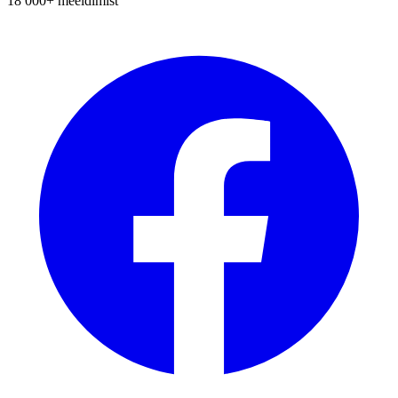
18 000+
meeldimist