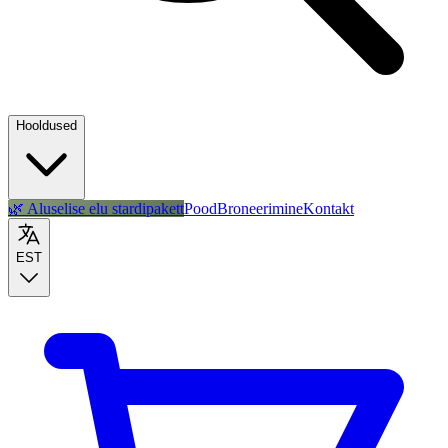
Hooldused
🌿 Aluselise elu stardipakett
Pood
Broneerimine
Kontakt
EST