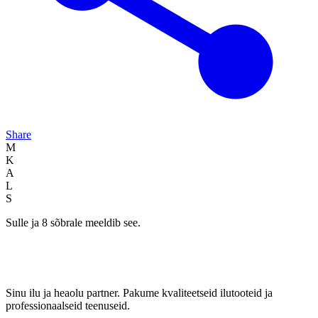
Share
M
K
A
L
S
Sulle ja 8 sõbrale meeldib see.
Sinu ilu ja heaolu partner. Pakume kvaliteetseid ilutooteid ja
professionaalseid teenuseid.