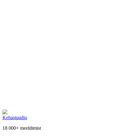
Inframatt + WowShape
Revolutsiooniline kombo kiiresti parima figuuri
saavutamiseks
Inframatt + WowShape
– kahe tõhusa protseduuri ühendamine
tagab maksimaalse efektiivsuse ja kiiremad tulemused.
Kaks protseduuri ühes seansis
65.00€
Laos
Vaata lähemalt →
Germaine De Cappucini WowShape Salendav
Kehamähis
65.00€
Laos
Vaata lähemalt →
Kehastuudio
18 000+
meeldimist