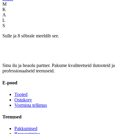
M
K
A
L
S
Sulle ja 8 sõbrale meeldib see.
Sinu ilu ja heaolu partner. Pakume kvaliteetseid ilutooteid ja
professionaalseid teenuseid.
E-pood
Tooted
Ostukorv
Vormista tellimus
Teenused
Pakkumised
Broneerimine