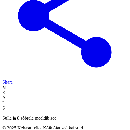
Share
M
K
A
L
S
Sulle ja 8 sõbrale meeldib see.
© 2025 Kehastuudio. Kõik õigused kaitstud.