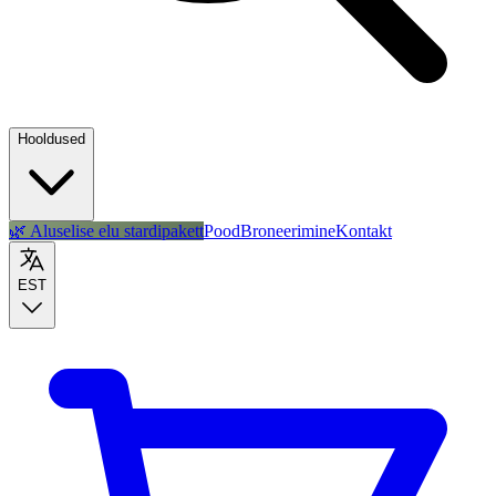
Hooldused
🌿 Aluselise elu stardipakett
Pood
Broneerimine
Kontakt
EST