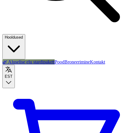
Hooldused
🌿 Aluselise elu stardipakett
Pood
Broneerimine
Kontakt
EST