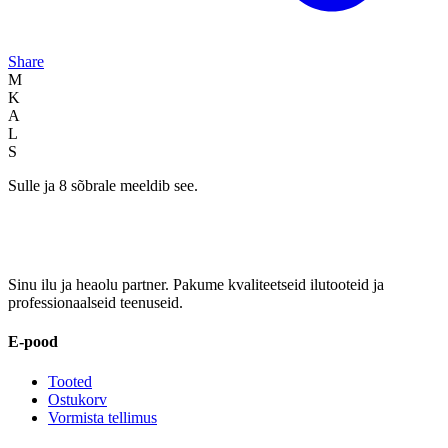
Share
M
K
A
L
S
Sulle ja 8 sõbrale meeldib see.
Sinu ilu ja heaolu partner. Pakume kvaliteetseid ilutooteid ja
professionaalseid teenuseid.
E-pood
Tooted
Ostukorv
Vormista tellimus