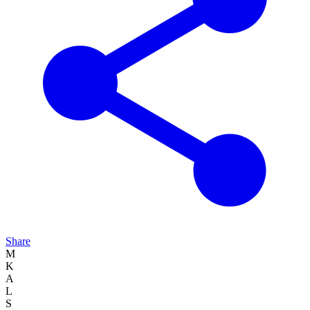
Share
M
K
A
L
S