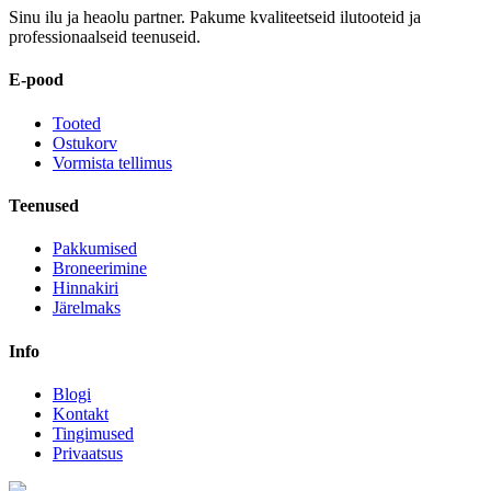
Sinu ilu ja heaolu partner. Pakume kvaliteetseid ilutooteid ja
professionaalseid teenuseid.
E-pood
Tooted
Ostukorv
Vormista tellimus
Teenused
Pakkumised
Broneerimine
Hinnakiri
Järelmaks
Info
Blogi
Kontakt
Tingimused
Privaatsus