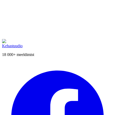
Blisse kinkekaart 30€
Kingi Blissful hetk.
Blisse kinkekaart 30€ — sobib ühe
näohoolduse osaliseks katmiseks või kosmeetikatoote ostuks.
Soodushinnaga 24€ (säästad 6€).
30.00€
Laos
Vaata lähemalt →
Kehastuudio
18 000+
meeldimist