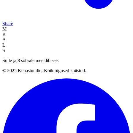
Share
M
K
A
L
S
Sulle ja 8 sõbrale meeldib see.
© 2025 Kehastuudio. Kõik õigused kaitstud.