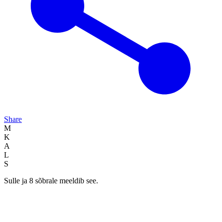
Share
M
K
A
L
S
Sulle ja 8 sõbrale meeldib see.