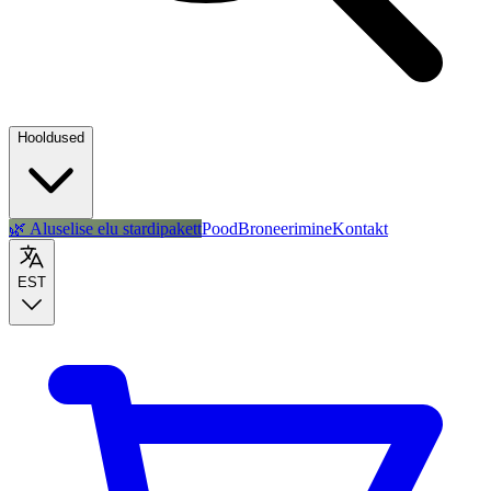
Hooldused
🌿 Aluselise elu stardipakett
Pood
Broneerimine
Kontakt
EST