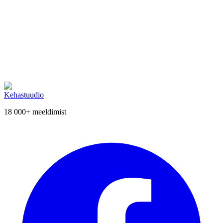
Vali endale sobiv näohooldus ja
broneeri aeg
. Tutvu meie
hinnakirjaga
või võta meiega
ühendust
konsultatsiooni saamiseks.
Soovid rohkem teada?
Broneeri aeg Kehastuudiosse ja lase meie spetsialistidel aidata sul
saavutada oma kehahoolduse eesmärgid.
Broneeri aeg
Loe veel artikleid
Kehastuudio
18 000+
meeldimist