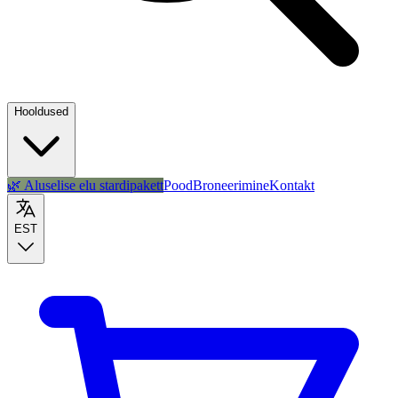
Hooldused
🌿 Aluselise elu stardipakett
Pood
Broneerimine
Kontakt
EST