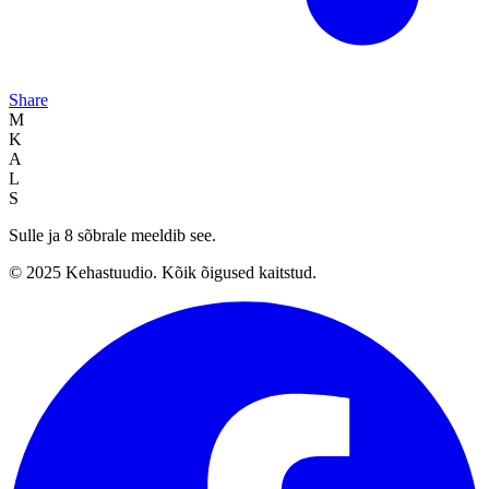
Share
M
K
A
L
S
Sulle ja 8 sõbrale meeldib see.
© 2025 Kehastuudio. Kõik õigused kaitstud.