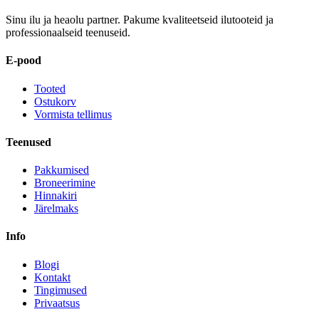
Sinu ilu ja heaolu partner. Pakume kvaliteetseid ilutooteid ja
professionaalseid teenuseid.
E-pood
Tooted
Ostukorv
Vormista tellimus
Teenused
Pakkumised
Broneerimine
Hinnakiri
Järelmaks
Info
Blogi
Kontakt
Tingimused
Privaatsus