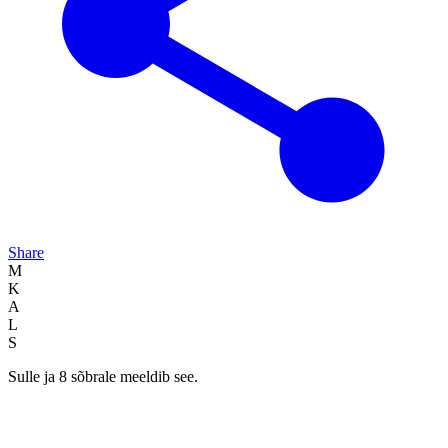
Share
M
K
A
L
S
Sulle ja 8 sõbrale meeldib see.